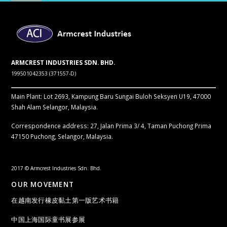
ARMCREST INDUSTRIES SDN. BHD.
199501042353 (371557-D)
Main Plant: Lot 2693, Kampung Baru Sungai Buloh Seksyen U19, 47000
Shah Alam Selangor, Malaysia.
Correspondence address: 27, Jalan Prima 3/ 4, Taman Puchong Prima
47150 Puchong, Selangor, Malaysia.
2017 © Armcrest Industries Sdn. Bhd.
OUR MOVEMENT
在越南发行橡皮黏土第一版艺术书籍
中国上海国际童书展参展