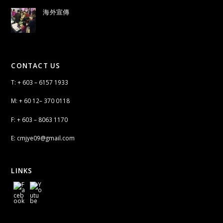
海外宣傳
CONTACT US
T: + 603 – 6157 1933
M: + 60 12– 370 0118
F: + 603 – 8063 1170
E: cmjye09@gmail.com
LINKS