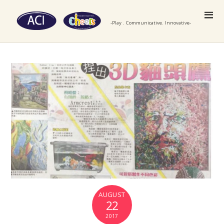
-Play . Communicative. Innovative-
AUGUST
22
2017